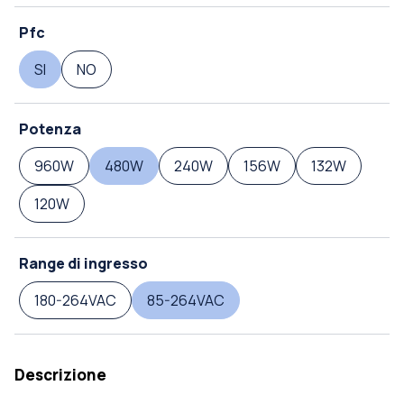
Pfc
SI
NO
Potenza
960W
480W
240W
156W
132W
120W
Range di ingresso
180-264VAC
85-264VAC
Descrizione