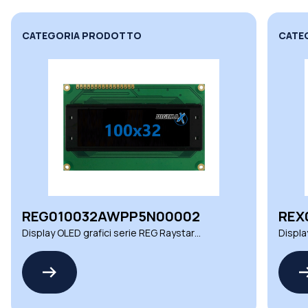
CATEGORIA PRODOTTO
CATE
REG010032AWPP5N00002
REX
Display OLED grafici serie REG Raystar
Displa
Optronics