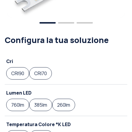
Configura la tua soluzione
Cri
CRI90
CRI70
Lumen LED
760lm
385lm
260lm
Temperatura Colore °K LED