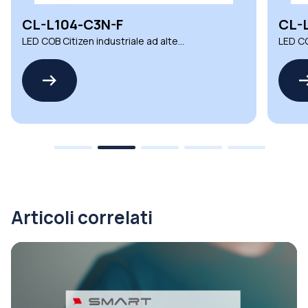
CL-L104-C3N-F
CL-
LED COB Citizen industriale ad alte
LED CO
prestazioni per illuminazione
presta
Articoli correlati