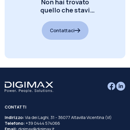
Non hai trovato
quello che stavi
cercando?
Contattaci
CONTATTI
Indirizzo:
Via dei Laghi, 31 - 36077 Altavilla Vicentina (VI)
Telefono:
+39 0444 574066
Email:
digimax@digimax.it