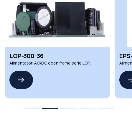
LOP-300-36
EPS
Alimentatori AC/DC open frame serie LOP
Alimen
Mean Well
Mean 